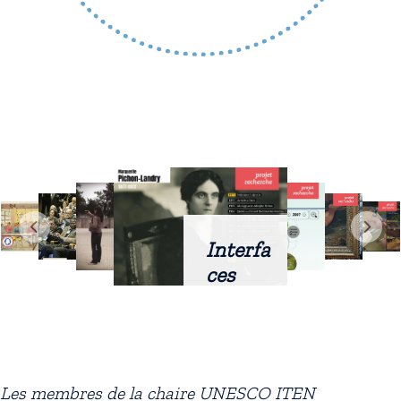
Interfa
ces
intellig
entes
docum
entaire
Les membres de la chaire UNESCO ITEN
s :