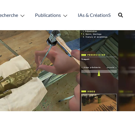
echerche
Publications
IAs & CréationS