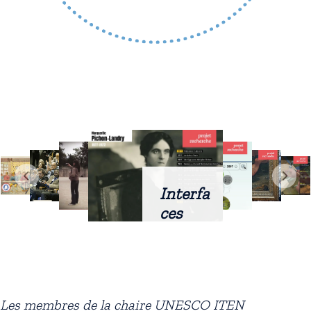
Interfa
ces
intellig
entes
docum
entaire
Les membres de la chaire UNESCO ITEN
s :