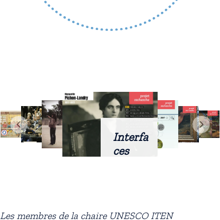
Interfa
ces
intellig
entes
docum
entaire
Les membres de la chaire UNESCO ITEN
s :