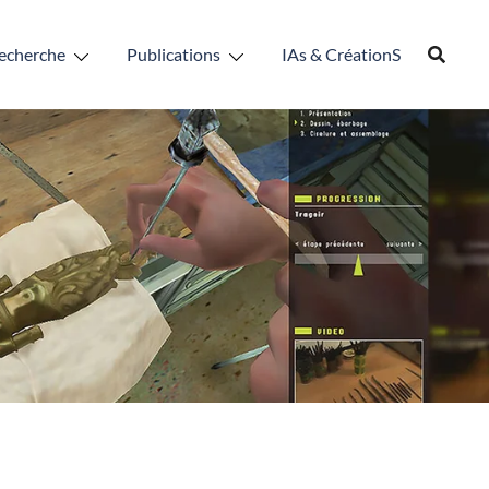
echerche
Publications
IAs & CréationS