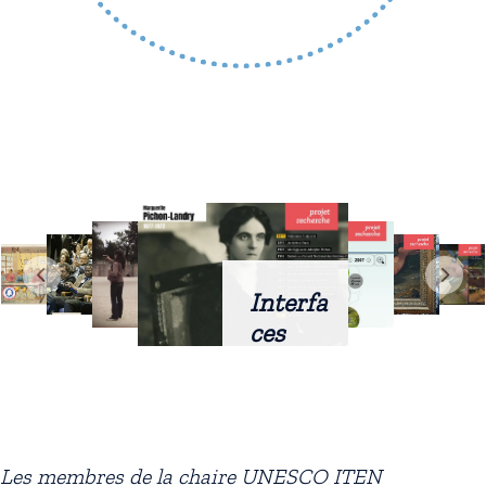
Interfa
ces
intellig
entes
docum
entaire
Les membres de la chaire UNESCO ITEN
s :