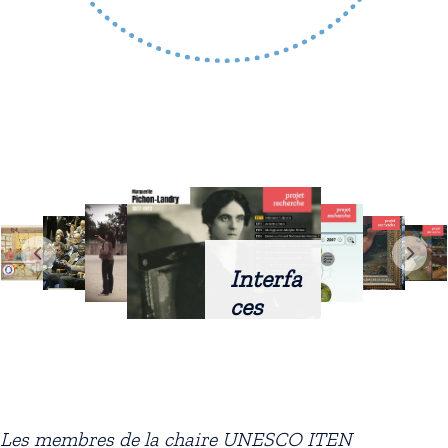
Interfa
ces
intellig
entes
docum
entaire
Les membres de la chaire UNESCO ITEN
s :