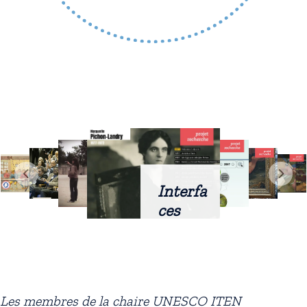
Interfa
ces
intellig
entes
docum
entaire
Les membres de la chaire UNESCO ITEN
s :