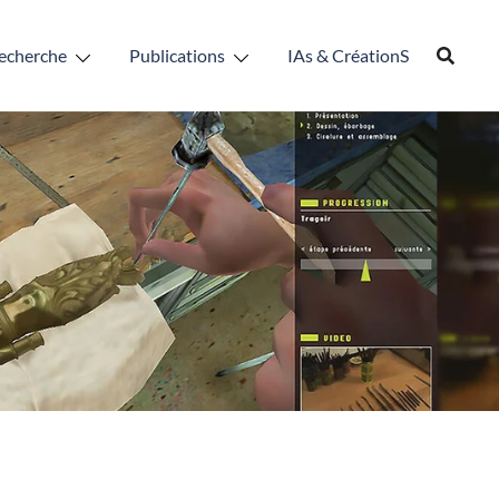
echerche
Publications
IAs & CréationS