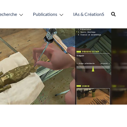
echerche
Publications
IAs & CréationS