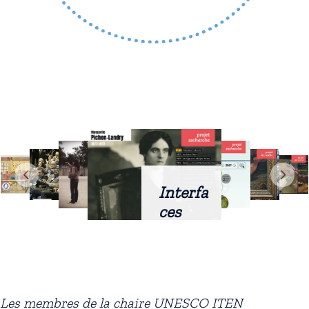
Interfa
ces
intellig
entes
docum
entaire
Les membres de la chaire UNESCO ITEN
s :