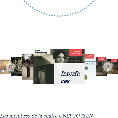
Interfa
ces
intellig
entes
docum
entaire
Les membres de la chaire UNESCO ITEN
s :