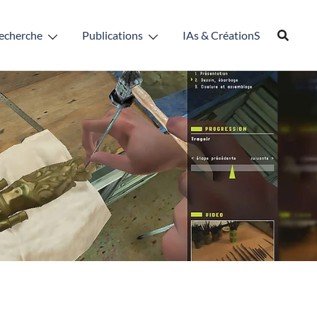
echerche
Publications
IAs & CréationS