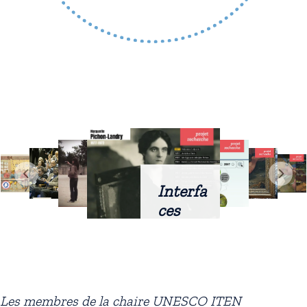
Interfa
ces
intellig
entes
docum
entaire
Les membres de la chaire UNESCO ITEN
s :