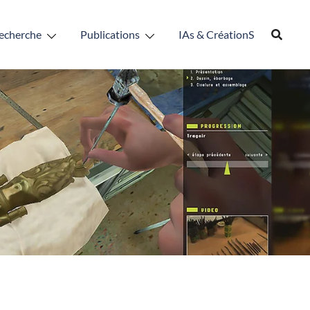
echerche
Publications
IAs & CréationS