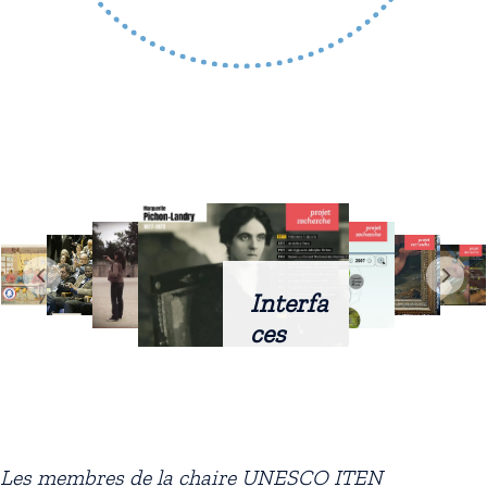
Interfa
ces
intellig
entes
docum
entaire
Les membres de la chaire UNESCO ITEN
s :