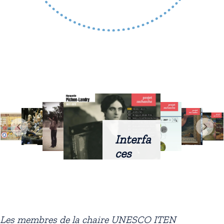
Interfa
ces
intellig
entes
docum
entaire
Les membres de la chaire UNESCO ITEN
s :