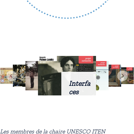
Interfa
ces
intellig
entes
docum
entaire
Les membres de la chaire UNESCO ITEN
s :