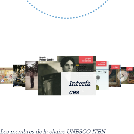
Interfa
ces
intellig
entes
docum
entaire
Les membres de la chaire UNESCO ITEN
s :