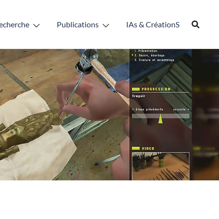
echerche
Publications
IAs & CréationS