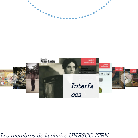
Interfa
ces
intellig
entes
docum
entaire
Les membres de la chaire UNESCO ITEN
s :