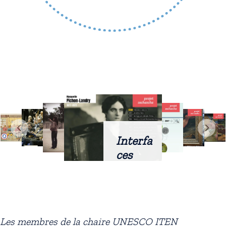
Interfa
ces
intellig
entes
docum
entaire
Les membres de la chaire UNESCO ITEN
s :