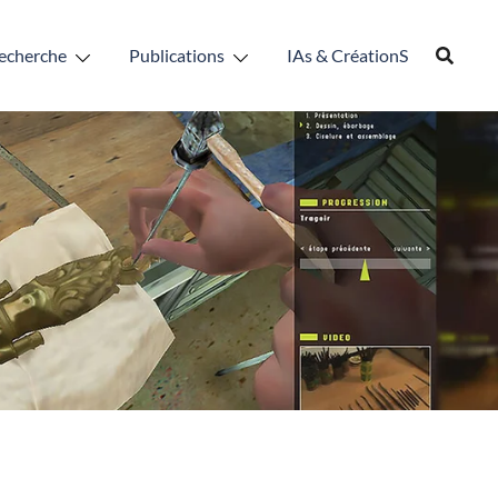
echerche
Publications
IAs & CréationS