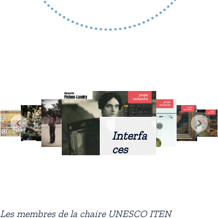
Interfa
ces
intellig
entes
docum
entaire
Les membres de la chaire UNESCO ITEN
s :