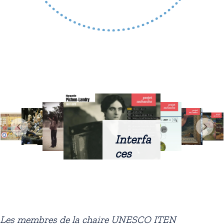
Interfa
ces
intellig
entes
docum
entaire
Les membres de la chaire UNESCO ITEN
s :