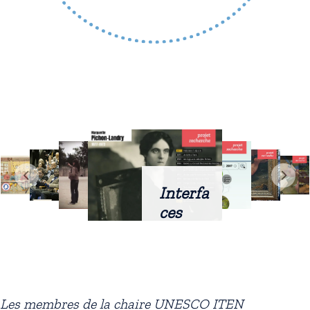
Interfa
ces
intellig
entes
docum
entaire
Les membres de la chaire UNESCO ITEN
s :