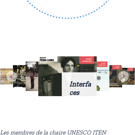
Interfa
ces
intellig
entes
docum
entaire
Les membres de la chaire UNESCO ITEN
s :