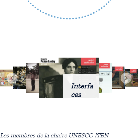
Interfa
ces
intellig
entes
docum
entaire
Les membres de la chaire UNESCO ITEN
s :