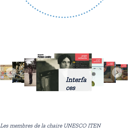
Interfa
ces
intellig
entes
docum
entaire
Les membres de la chaire UNESCO ITEN
s :