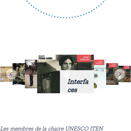
Interfa
ces
intellig
entes
docum
entaire
Les membres de la chaire UNESCO ITEN
s :