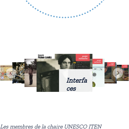
Interfa
ces
intellig
entes
docum
entaire
Les membres de la chaire UNESCO ITEN
s :