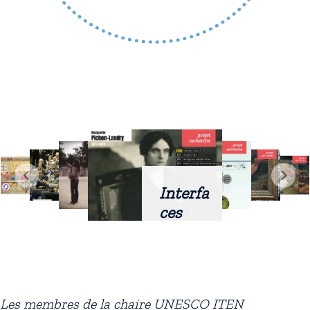
Interfa
ces
intellig
entes
docum
entaire
Les membres de la chaire UNESCO ITEN
s :