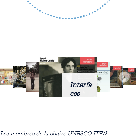
Interfa
ces
intellig
entes
docum
entaire
Les membres de la chaire UNESCO ITEN
s :