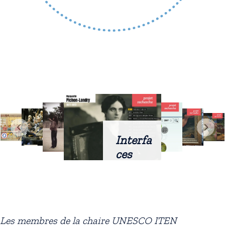
Interfa
ces
intellig
entes
docum
entaire
Les membres de la chaire UNESCO ITEN
s :