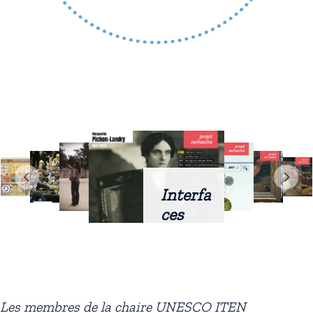
Interfa
ces
intellig
entes
docum
entaire
Les membres de la chaire UNESCO ITEN
s :