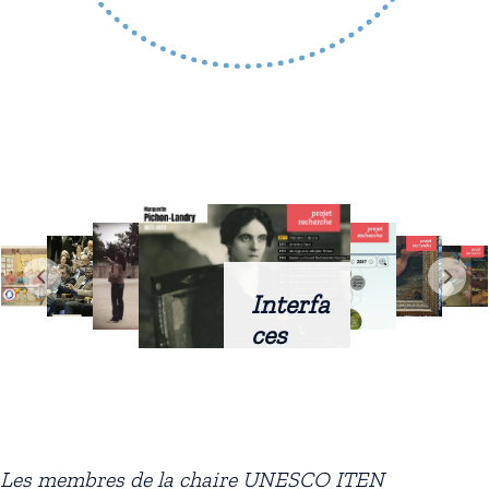
Interfa
ces
intellig
entes
docum
entaire
Les membres de la chaire UNESCO ITEN
s :