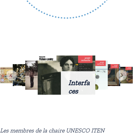
Interfa
ces
intellig
entes
docum
entaire
Les membres de la chaire UNESCO ITEN
s :