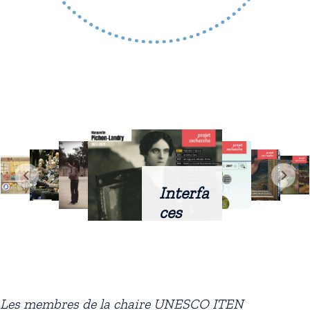
Interfa
ces
intellig
entes
docum
entaire
Les membres de la chaire UNESCO ITEN
s :