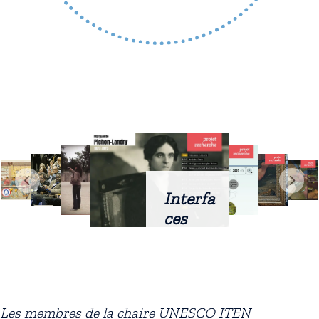
Interfa
ces
intellig
entes
docum
entaire
Les membres de la chaire UNESCO ITEN
s :