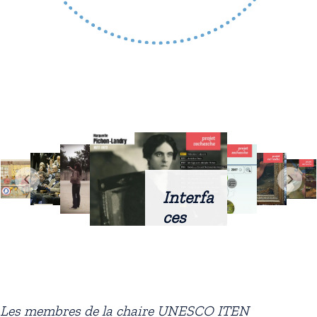
Interfa
ces
intellig
entes
docum
entaire
Les membres de la chaire UNESCO ITEN
s :