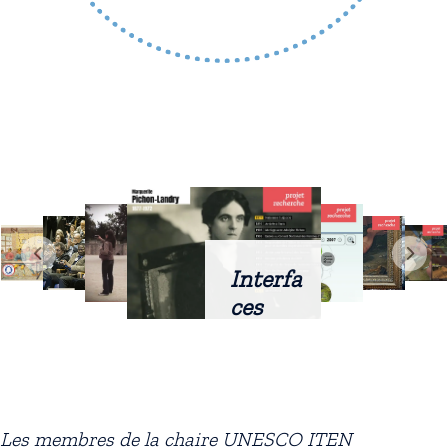
Interfa
ces
intellig
entes
docum
entaire
Les membres de la chaire UNESCO ITEN
s :