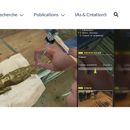
echerche
Publications
IAs & CréationS