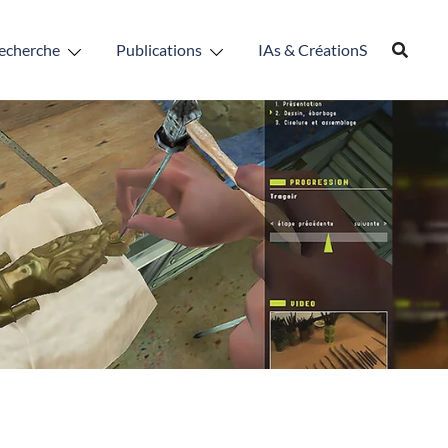
echerche
Publications
IAs & CréationS