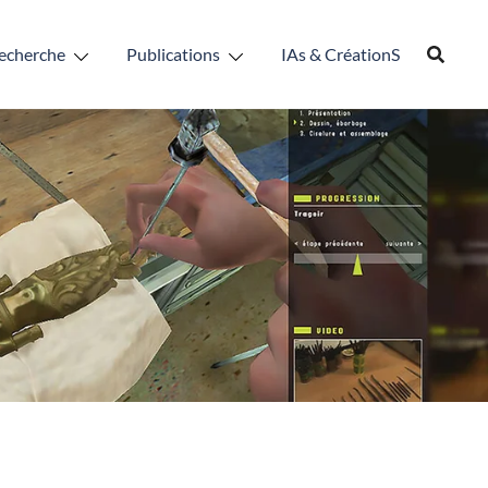
echerche
Publications
IAs & CréationS