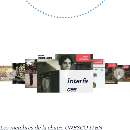
Interfa
ces
intellig
entes
docum
entaire
Les membres de la chaire UNESCO ITEN
s :