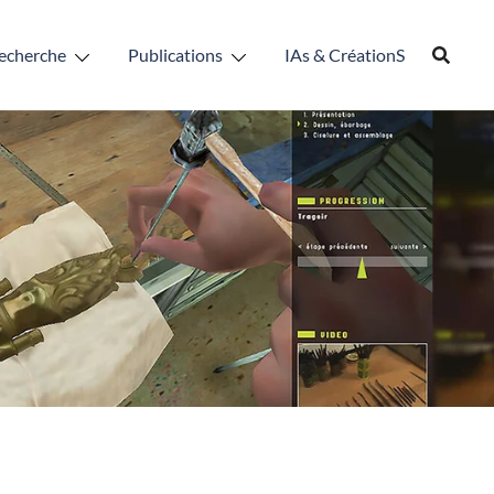
echerche
Publications
IAs & CréationS