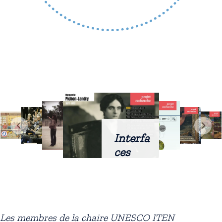
Interfa
ces
intellig
entes
docum
entaire
Les membres de la chaire UNESCO ITEN
s :