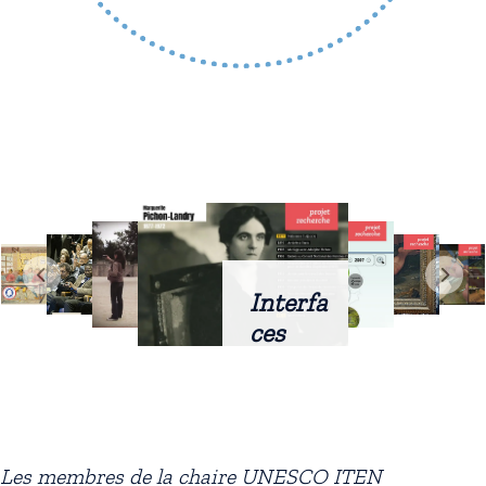
Interfa
ces
intellig
entes
docum
entaire
Les membres de la chaire UNESCO ITEN
s :