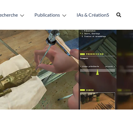
echerche
Publications
IAs & CréationS