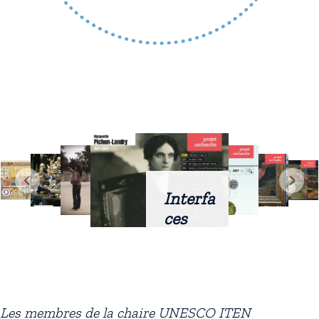
Interfa
ces
intellig
entes
docum
entaire
Les membres de la chaire UNESCO ITEN
s :